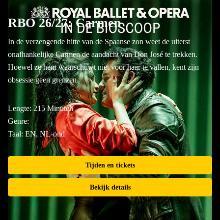
RBO 26/27: Carmen
In de verzengende hitte van de Spaanse zon weet de uiterst
onafhankelijke Carmen de aandacht van Don José te trekken.
Hoewel ze hem waarschuwt niet voor haar te vallen, kent zijn
obsessie geen grenzen
Lengte: 215 Minuten
Genre:
Taal: EN, NL-ond
Tijden en tickets
Bekijk details