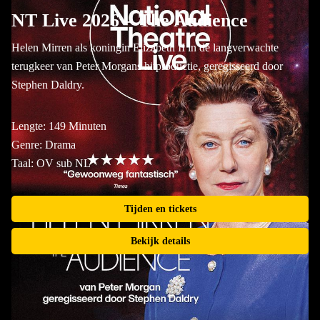
NT Live 2026 – The Audience
Helen Mirren als koningin Elizabeth II in de langverwachte
terugkeer van Peter Morgans hitproductie, geregisseerd door
Stephen Daldry.
Lengte: 149 Minuten
Genre: Drama
Taal: OV sub NL
Tijden en tickets
Bekijk details