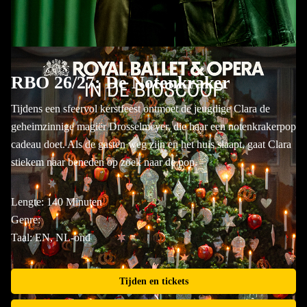
RBO 26/27: De Notenkraker
Tijdens een sfeervol kerstfeest ontmoet de jeugdige Clara de
geheimzinnige magiër Drosselmeyer, die haar een notenkrakerpop
cadeau doet. Als de gasten weg zijn en het huis slaapt, gaat Clara
stiekem naar beneden op zoek naar de pop.
Lengte: 140 Minuten
Genre:
Taal: EN, NL-ond
Tijden en tickets