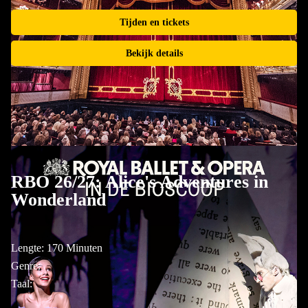
Tijden en tickets
Bekijk details
RBO 26/27: Alice's Adventures in
Wonderland
Lengte: 170 Minuten
Genre:
Taal: