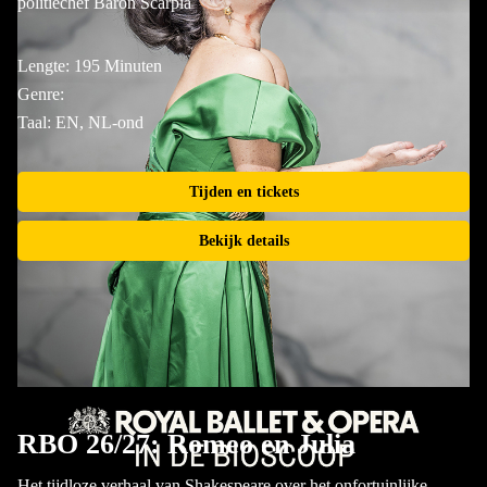
politiechef Baron Scarpia
Lengte: 195 Minuten
Genre:
Taal: EN, NL-ond
Tijden en tickets
Bekijk details
RBO 26/27: Romeo en Julia
Het tijdloze verhaal van Shakespeare over het onfortuinlijke