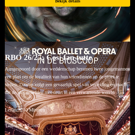
Bekijk details
RBO 26/27: Così fan tutte
Aangespoord door een weddenschap beramen twee jongemannen
een plan om de loyaliteit van hun vriendinnen op de proef te
stellen. Daarop volgt een gevaarlijk spel van verleiding en macht
dat de vier geliefden meesleurt in een verwarrende wereld
Lengte: 210 Minuten
Genre:
Taal: EN, NL-ond