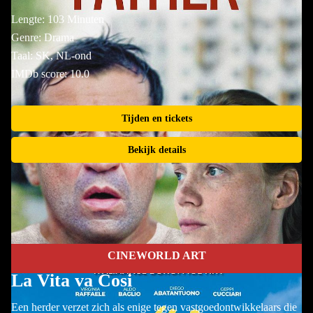
Lengte: 103 Minuten
Genre: Drama
Taal: SK, NL-ond
IMDb score: 10.0
Tijden en tickets
Bekijk details
CINEWORLD ART
La Vita va Cosi
Een herder verzet zich als enige tegen vastgoedontwikkelaars die