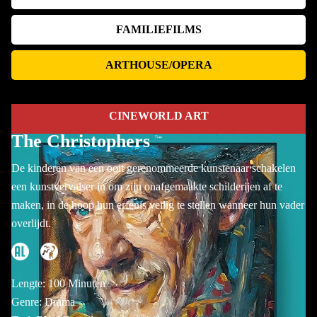
FAMILIEFILMS
ARTHOUSE/OPERA
CINEWORLD ART
The Christophers
De kinderen van een ooit gerenommeerde kunstenaar schakelen
een kunstvervalser in om zijn onafgemaakte schilderijen af te
maken, in de hoop hun erfenis veilig te stellen wanneer hun vader
overlijdt.
Lengte: 100 Minuten
Genre: Drama