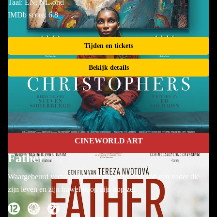
Taal: EN, NL-ond
IMDb score: 6.8
Tijden en tickets
Bekijk details
CINEWORLD ART
Father
Waargebeurd verhaal over een tragische fout van een vader die
zijn leven en zijn huwelijk op zijn kop zet.