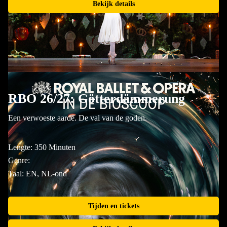
Bekijk details
RBO 26/27: Götterdämmerung
Een verwoeste aarde. De val van de goden.
Lengte: 350 Minuten
Genre:
Taal: EN, NL-ond
Tijden en tickets