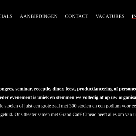
CIALS
AANBIEDINGEN
CONTACT
VACATURES
I
ngres, seminar, receptie, diner, feest,
productlancering of personee
der evenement is uniek en stemmen we volledig af op uw organisa
le stoelen of juist een grote zaal met 300 stoelen en een podium voor e
en geluid. Ons theater samen met Grand Café Cineac heeft alles om van