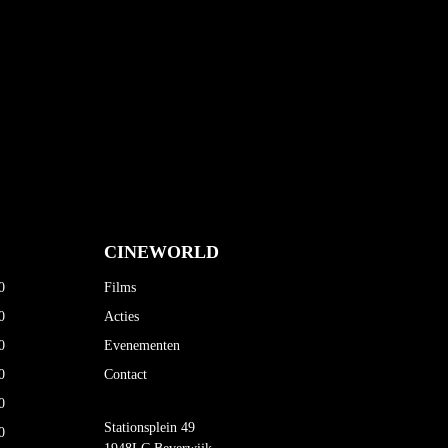
CINEWORLD
0
Films
0
Acties
0
Evenementen
0
Contact
0
Stationsplein 49
0