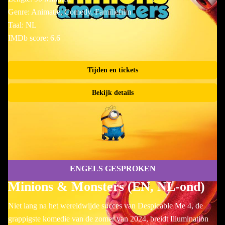
Genre: Animatie, Comedy, Familiefilm
Taal: NL
IMDb score: 6.6
Tijden en tickets
Bekijk details
ENGELS GESPROKEN
Minions & Monsters (EN, NL-ond)
Niet lang na het wereldwijde succes van Despicable Me 4, de
grappigste komedie van de zomer van 2024, breidt Illumination