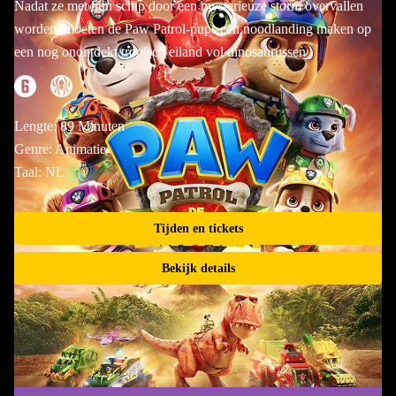
Nadat ze met hun schip door een mysterieuze storm overvallen
worden, moeten de Paw Patrol-pups een noodlanding maken op
een nog onontdekt tropisch eiland vol dinosaurussen
Lengte: 89 Minuten
Genre: Animatie
Taal: NL
Tijden en tickets
Bekijk details