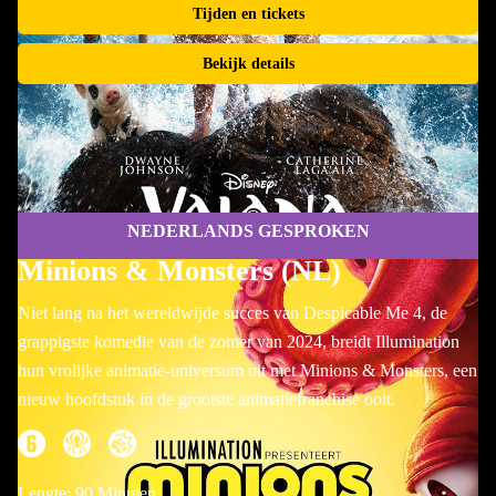
Tijden en tickets
Bekijk details
NEDERLANDS GESPROKEN
Minions & Monsters (NL)
Niet lang na het wereldwijde succes van Despicable Me 4, de
grappigste komedie van de zomer van 2024, breidt Illumination
hun vrolijke animatie-universum uit met Minions & Monsters, een
nieuw hoofdstuk in de grootste animatiefranchise ooit.
Lengte: 90 Minuten