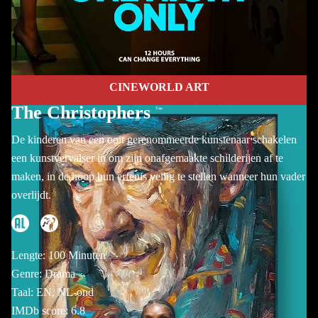
CINEWORLD ART
The Christophers
De kinderen van een ooit gerenommeerde kunstenaar schakelen
een kunstvervalser in om zijn onafgemaakte schilderijen af te
maken, in de hoop hun erfenis veilig te stellen wanneer hun vader
overlijdt.
Lengte: 100 Minuten
Genre: Drama
Taal: EN, NL-ond
IMDb score: 6.8