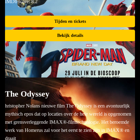
IMDb score: 8.2
Tijden en tickets
Bekijk details
The Odyssey
hristopher Nolans nieuwe film The Odyssey is een avontuurlijk
mythisch epos dat op locaties over de hele wereld is opgenomen
met grensverleggende IMAX®-filmtechnologie. Het beroemde
werk van Homerus zal voor het eerst te zien zijn in IMAX® en
draait