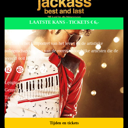
LAATSTE KANS - TICKETS € 6,-
Michael
Michael is het filmportret van het leven en de artistieke
nalatenschap van een van de meest invloedrijke artiesten die de
wereld ooit heeft gekend.
Lengte: 127 Minuten
Genre: Drama, Musical
Taal: OV sub NL
IMDb score: 7.5
Tijden en tickets