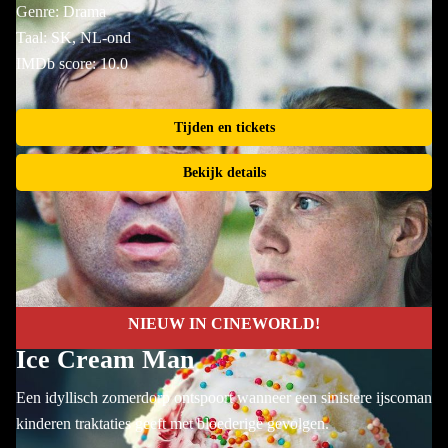
Genre: Drama
Taal: SK, NL-ond
IMDb score: 10.0
Tijden en tickets
Bekijk details
NIEUW IN CINEWORLD!
Ice Cream Man
Een idyllisch zomerdorp ontspoort wanneer een sinistere ijscoman
kinderen traktaties geeft met bloederige gevolgen.