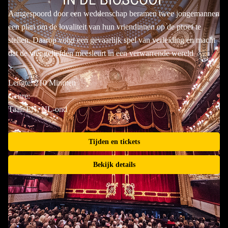
Aangespoord door een weddenschap beramen twee jongemannen
een plan om de loyaliteit van hun vriendinnen op de proef te
stellen. Daarop volgt een gevaarlijk spel van verleiding en macht
dat de vier geliefden meesleurt in een verwarrende wereld
Lengte: 210 Minuten
Genre:
Taal: EN, NL-ond
Tijden en tickets
Bekijk details