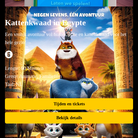
Kattenkwaad in Egypte
Een vrolijk avontuur vol humor, actie en kattenkwaad voor het
hele gezin!
Lengte: 90 Minuten
Genre: Animatie, Familiefilm
Taal: NL
Tijden en tickets
Bekijk details