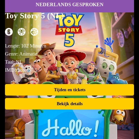
NEDERLANDS GESPROKEN
Toy Story 5 (NL)
Lengte: 102 Minuten
Genre: Animatie
Taal: NL
IMDb score: 7.5
Tijden en tickets
Bekijk details