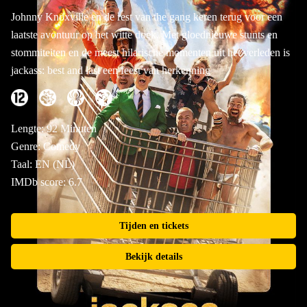
Johnny Knoxville en de rest van the gang keren terug voor een
laatste avontuur op het witte doek. Met gloednieuwe stunts en
stommiteiten en de meest hilarische momenten uit het verleden is
jackass: best and last een feest van herkenning
Lengte: 92 Minuten
Genre: Comedy
Taal: EN (NL)
IMDb score: 6.7
Tijden en tickets
Bekijk details