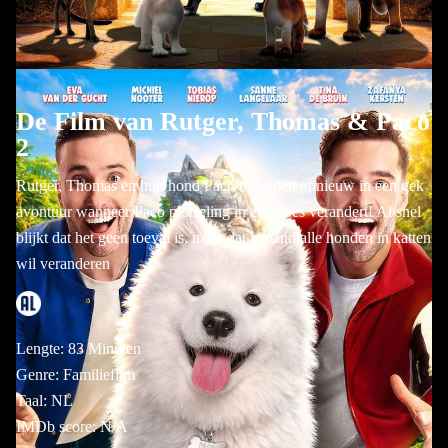
De Film van Rutger, Thomas & Paco
2
Rutger, Thomas en hun hond Paco belanden opnieuw in een gek
avontuur wanneer Paco plotseling in een poes verandert! Al snel
blijkt dat het geen toeval is, maar dat iemand alle honden in katten
wil veranderen
Lengte: 83 Minuten
Genre: Familiefilm
Taal: NL
IMDb score: N/A