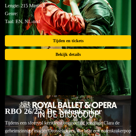
Lengte: 215 Minuten
Genre:
Taal: EN, NL-ond
Tijden en tickets
Bekijk details
RBO 26/27: De Notenkraker
Tijdens een sfeervol kerstfeest ontmoet de jeugdige Clara de
geheimzinnige magiër Drosselmeyer, die haar een notenkrakerpop