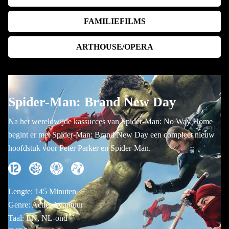
FAMILIEFILMS
ARTHOUSE/OPERA
Spider-Man: Brand New Day
Na het wereldwijde kassucces van Spider-Man: No Way Home
begint er met Spider-Man: Brand New Day een compleet nieuw
hoofdstuk voor Peter Parker en Spider-Man.
Lengte: 145 Minuten
Genre: Actie, Avontuur
Taal: EN, NL-ond