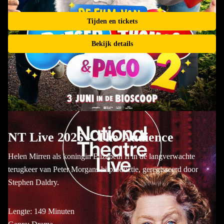
Tijden en tickets
Bekijk details
NT Live 2026 – The Audience
Helen Mirren als koningin Elizabeth II in de langverwachte
terugkeer van Peter Morgans hitproductie, geregisseerd door
Stephen Daldry.
Lengte: 149 Minuten