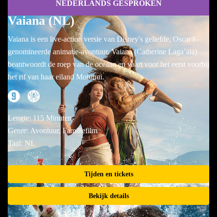
NEDERLANDS GESPROKEN
Vaiana (NL)
Vaiana is een live-action versie van Disney's geliefde, Oscar®-
genomineerde animatie-avontuur. Vaiana (Catherine Laga’aia)
beantwoordt de roep van de oceaan en vaart voor het eerst voorbij
het rif van haar eiland Motunui.
Lengte: 115 Minuten
Genre: Avontuur, Familiefilm
Taal: NL
Tijden en tickets
Bekijk details