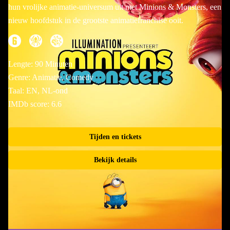
hun vrolijke animatie-universum uit met Minions & Monsters, een
nieuw hoofdstuk in de grootste animatiefranchise ooit.
Lengte: 90 Minuten
Genre: Animatie, Comedy
Taal: EN, NL-ond
IMDb score: 6.6
Tijden en tickets
Bekijk details