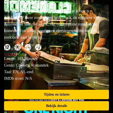
One Night Only
Wat als één chaotische nacht het beste is wat je ooit is
overkomen? Deze zomer komt Will Gluck, de regisseur van
Anyone but You en Easy A, met een moderne romantische
komedie. Een frisse, geestige en meeslepende film over de
zoektocht naar liefde op
Lengte: 103 Minuten
Genre: Comedy, Romantiek
Taal: EN, NL-ond
IMDb score: N/A
Tijden en tickets
Bekijk details