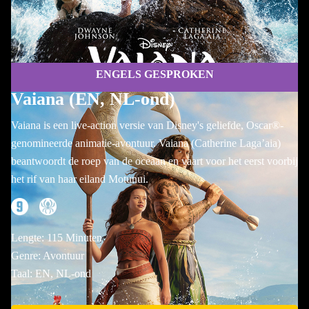
ENGELS GESPROKEN
Vaiana (EN, NL-ond)
Vaiana is een live-action versie van Disney's geliefde, Oscar®-
genomineerde animatie-avontuur. Vaiana (Catherine Laga’aia)
beantwoordt de roep van de oceaan en vaart voor het eerst voorbij
het rif van haar eiland Motunui.
Lengte: 115 Minuten
Genre: Avontuur
Taal: EN, NL-ond