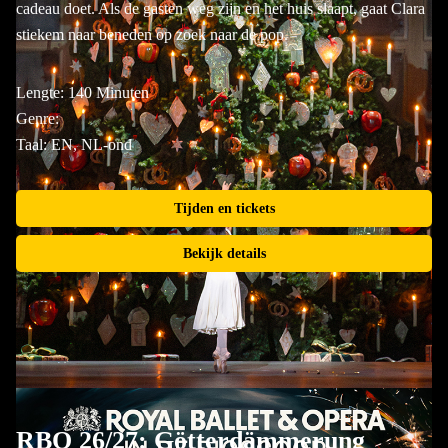
cadeau doet. Als de gasten weg zijn en het huis slaapt, gaat Clara
stiekem naar beneden op zoek naar de pop.
Lengte: 140 Minuten
Genre:
Taal: EN, NL-ond
Tijden en tickets
Bekijk details
RBO 26/27: Götterdämmerung